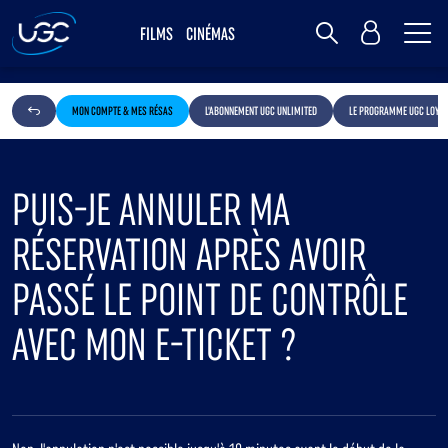
Me
MY UGC
FILMS
CINÉMAS
Rechercher
MON COMPTE & MES RÉSAS
L'ABONNEMENT UGC UNLIMITED
LE PROGRAMME UGC LOYAL
PUIS-JE ANNULER MA
RÉSERVATION APRÈS AVOIR
PASSÉ LE POINT DE CONTRÔLE
AVEC MON E-TICKET ?