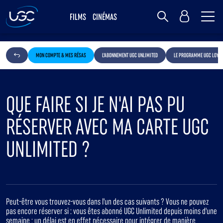
Me
MY UGC
FILMS
CINÉMAS
Rechercher
MON COMPTE & MES RÉSAS
L'ABONNEMENT UGC UNLIMITED
LE PROGRAMME UGC LOYAL
QUE FAIRE SI JE N'AI PAS PU
RÉSERVER AVEC MA CARTE UGC
UNLIMITED ?
Peut-être vous trouvez-vous dans l'un des cas suivants ? Vous ne pouvez
pas encore réserver si : vous êtes abonné UGC Unlimited depuis moins d'une
semaine : un délai est en effet nécessaire pour intégrer de manière