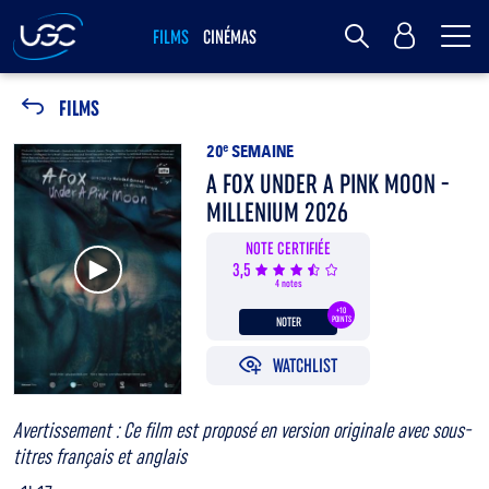
Me
MY UGC
FILMS
CINÉMAS
Rechercher
FILMS
20
e
SEMAINE
A FOX UNDER A PINK MOON -
MILLENIUM 2026
NOTE CERTIFIÉE
Voir la bande annonce
3,5
4 notes
+10
NOTER
POINTS
WATCHLIST
Avertissement : Ce film est proposé en version originale avec sous-
titres français et anglais