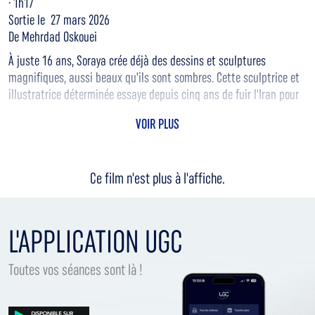
· 1h17
Sortie le 27 mars 2026
De Mehrdad Oskouei
À juste 16 ans, Soraya crée déjà des dessins et sculptures
magnifiques, aussi beaux qu'ils sont sombres. Cette sculptrice et
illustratrice déterminée essaye depuis cinq ans de fuir l'Iran pour
rejoindre sa mère en Autriche. Elle met tous ses soucis, ses joies et
VOIR PLUS
ses peurs dans ses dessins et dans ses sculptures faites de
cartons d'oeufs ou d'argile trouvée le long de sa route. Dans ses
dessins apparaissent des personnages récurrents : son
Ce film n'est plus à l'affiche.
compagnon de voyage, un renard loyal, une lune rose qui veille
toujours sur elle et un clown qui ne rit jamais, personnage dans
lequel elle se retrouve.
L'APPLICATION UGC
Toutes vos séances sont là !