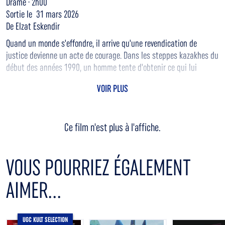
Drame · 2h00
Sortie le 31 mars 2026
De Elzat Eskendir
Quand un monde s'effondre, il arrive qu'une revendication de
justice devienne un acte de courage. Dans les steppes kazakhes du
début des années 1990, un homme tente d'obtenir ce qui lui
revient. Berger au sein d'un ancien kolkhoze, Abel se heurte à la
VOIR PLUS
brutalité d'un monde qui bascule : la chute de l'Union soviétique a
laissé place à un capitalisme sauvage, dominé par la corruption,
où la dignité humaine semble soudain négociable. Un récit qui
Ce film n'est plus à l'affiche.
frappe par sa puissance visuelle et son regard sans concession sur
la dévalorisation de l'individu. Il demeure profondément ancré dans
un contexte culturel précis et impose la voix singulière d'un
VOUS POURRIEZ ÉGALEMENT
cinéaste attentif aux oubliés de l'Histoire.
AIMER...
UGC KULT SELECTION