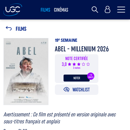
Me
MY UGC
FILMS
CINÉMAS
Rechercher
FILMS
19
e
SEMAINE
ABEL - MILLENIUM 2026
NOTE CERTIFIÉE
3,0
3 notes
+10
NOTER
POINTS
WATCHLIST
Avertissement : Ce film est présenté en version originale avec
sous-titres français et anglais