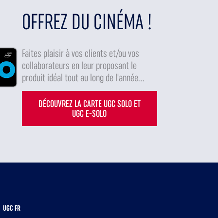
OFFREZ DU CINÉMA !
Faites plaisir à vos clients et/ou vos
collaborateurs en leur proposant le
produit idéal tout au long de l'année...
DÉCOUVREZ LA CARTE UGC SOLO ET
UGC E-SOLO
UGC FR