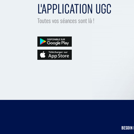
L'APPLICATION UGC
Toutes vos séances sont là !
BESOIN 