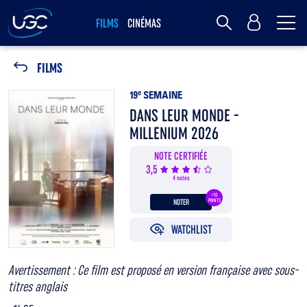
Me
MY UGC
FILMS
CINÉMAS
Rechercher
FILMS
19
e
SEMAINE
DANS LEUR MONDE -
MILLENIUM 2026
NOTE CERTIFIÉE
3,5
4 notes
+10
NOTER
POINTS
WATCHLIST
Avertissement : Ce film est proposé en version française avec sous-
titres anglais