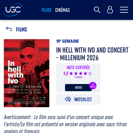
Me
MY UGC
FILMS
CINÉMAS
Rechercher
FILMS
19
e
SEMAINE
IN HELL WITH IVO AND CONCERT
- MILLENIUM 2026
NOTE CERTIFIÉE
4,0
2 notes
+10
NOTER
POINTS
WATCHLIST
Avertissement : Le film sera suivi d'un concert unique avec
l'artiste/Le film est présenté en version originale avec sous-titres
anglais et français