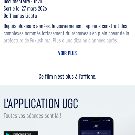
Documentaire · 1h20
Sortie le 27 mars 2026
De Thomas Licata
Depuis plusieurs années, le gouvernement japonais construit des
complexes nommés lotissement du renouveau en plein coeur de la
préfecture de Fukushima. Plus d'une dizaine d'années après
l'accident, la région encore fortement contaminée voit apparaître
VOIR PLUS
ce type de quartiers bétonnés, enclavés au milieu d'une nature
sauvage et radioactive. Ce film dresse un portrait intimiste des
habitants de ces lieux et offre une réflexion poétique sur la région.
Ce film n'est plus à l'affiche.
L'APPLICATION UGC
Toutes vos séances sont là !