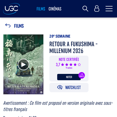
Me
MY UGC
FILMS
CINÉMAS
Rechercher
FILMS
20
e
SEMAINE
RETOUR A FUKUSHIMA -
MILLENIUM 2026
NOTE CERTIFIÉE
Voir la bande annonce
3,7
9 notes
+10
NOTER
POINTS
WATCHLIST
Avertissement : Ce film est proposé en version originale avec sous-
titres français