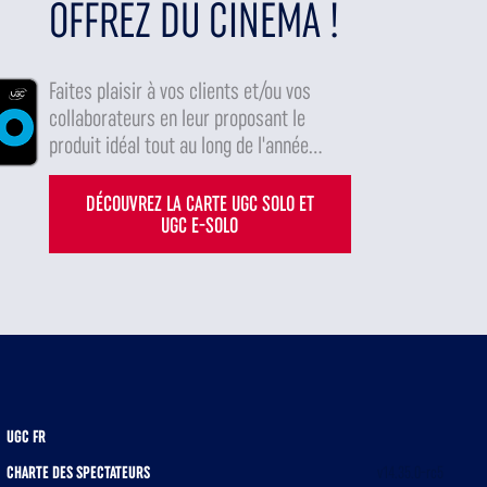
OFFREZ DU CINÉMA !
Faites plaisir à vos clients et/ou vos
collaborateurs en leur proposant le
produit idéal tout au long de l'année...
DÉCOUVREZ LA CARTE UGC SOLO ET
UGC E-SOLO
UGC FR
CHARTE DES SPECTATEURS
v14.35.0-rc5