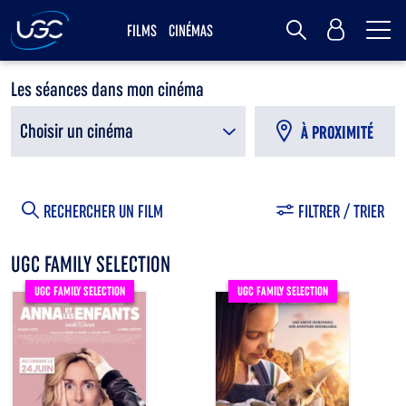
Me
MY UGC
FILMS
CINÉMAS
Rechercher
Les séances dans mon cinéma
Choisir un cinéma
À PROXIMITÉ
RECHERCHER UN FILM
FILTRER / TRIER
UGC FAMILY SELECTION
UGC FAMILY SELECTION
UGC FAMILY SELECTION