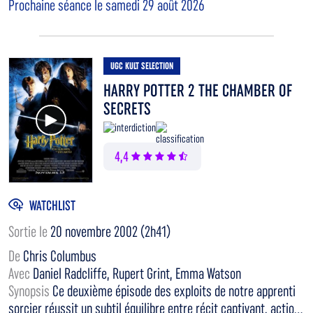
Prochaine séance le samedi 29 août 2026
UGC KULT SELECTION
HARRY POTTER 2 THE CHAMBER OF
SECRETS
Voir la bande annonce
4,4
WATCHLIST
Sortie le
20 novembre 2002 (2h41)
De
Chris Columbus
Avec
Daniel Radcliffe, Rupert Grint, Emma Watson
Synopsis
Ce deuxième épisode des exploits de notre apprenti
sorcier réussit un subtil équilibre entre récit captivant, actio...