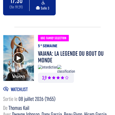
17:30
(fin 19:29)
Salle 3
UGC FAMILY SELECTION
5
e
SEMAINE
VAIANA: LA LEGENDE DU BOUT DU
Voir la bande annonce
MONDE
3,9
WATCHLIST
Sortie le
08 juillet 2026 (1h55)
De
Thomas Kail
Avec
Dwayne Johnson, Dany Garcia, Beau Flynn, Hiram Garcia,