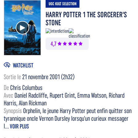
UGC KULT SELECTION
HARRY POTTER 1 THE SORCERER'S
STONE
Voir la bande annonce
4,7
WATCHLIST
Sortie le
21 novembre 2001 (2h32)
De
Chris Columbus
Avec
Daniel Radcliffe, Rupert Grint, Emma Watson, Richard
Harris, Alan Rickman
Synopsis
Orphelin, le jeune Harry Potter peut enfin quitter son
tyrannique oncle Vernon Dursley lorsqu'un curieux messager
l...
VOIR PLUS