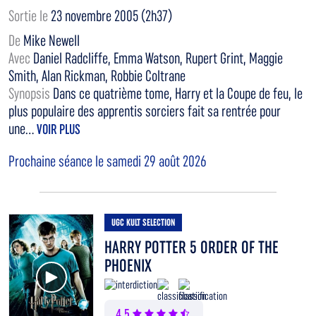
Sortie le
23 novembre 2005 (2h37)
De
Mike Newell
Avec
Daniel Radcliffe, Emma Watson, Rupert Grint, Maggie
Smith, Alan Rickman, Robbie Coltrane
Synopsis
Dans ce quatrième tome, Harry et la Coupe de feu, le
plus populaire des apprentis sorciers fait sa rentrée pour
une...
VOIR PLUS
Prochaine séance le samedi 29 août 2026
UGC KULT SELECTION
HARRY POTTER 5 ORDER OF THE
PHOENIX
Voir la bande annonce
4,5