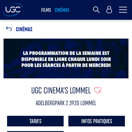
Me
MY UGC
FILMS
CINÉMAS
Rechercher
CINÉMAS
UGC CINEMA’S LOMMEL
ADELBERGPARK 2 3920 LOMMEL
TARIFS
INFOS PRATIQUES