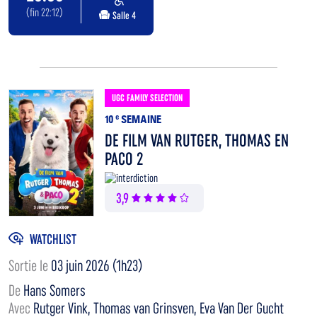
(fin 22:12)
Salle 4
UGC FAMILY SELECTION
10
e
SEMAINE
DE FILM VAN RUTGER, THOMAS EN
PACO 2
3,9
WATCHLIST
Sortie le
03 juin 2026 (1h23)
De
Hans Somers
Avec
Rutger Vink, Thomas van Grinsven, Eva Van Der Gucht