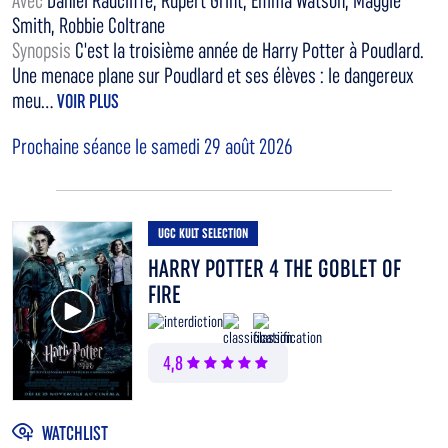
Avec
Daniel Radcliffe, Rupert Grint, Emma Watson, Maggie
Smith, Robbie Coltrane
Synopsis
C'est la troisième année de Harry Potter à Poudlard.
Une menace plane sur Poudlard et ses élèves : le dangereux
meu...
VOIR PLUS
Prochaine séance le samedi 29 août 2026
UGC KULT SELECTION
HARRY POTTER 4 THE GOBLET OF
FIRE
Voir la bande annonce
4,8
WATCHLIST