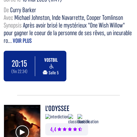
De
Curry Barker
Avec
Michael Johnston, Inde Navarrette, Cooper Tomlinson
Synopsis
Après avoir brisé le mystérieux "One Wish Willow"
pour gagner le coeur de la personne de ses rêves, un incurable
ro...
VOIR PLUS
VOSTBIL
20:15
(fin 22:34)
Salle 5
L'ODYSSEE
Voir la bande annonce
4,4