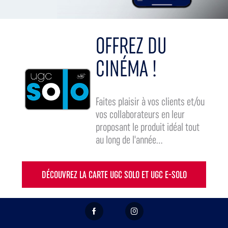
OFFREZ DU
CINÉMA !
Faites plaisir à vos clients et/ou
vos collaborateurs en leur
proposant le produit idéal tout
au long de l'année...
DÉCOUVREZ LA CARTE UGC SOLO ET UGC E-SOLO
FACEBOOK
INSTAGRAM