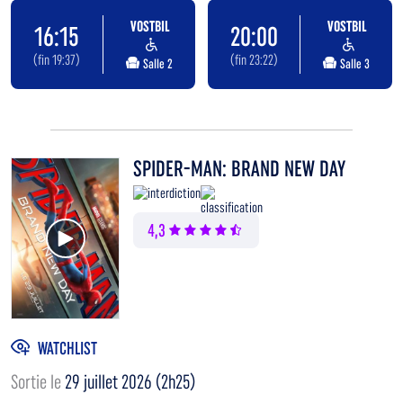
VOSTBIL
VOSTBIL
16:15
20:00
(fin 19:37)
(fin 23:22)
Salle 2
Salle 3
SPIDER-MAN: BRAND NEW DAY
Voir la bande annonce
4,3
WATCHLIST
Sortie le
29 juillet 2026 (2h25)