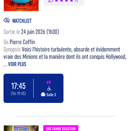
3,7
WATCHLIST
Sortie le
24 juin 2026 (1h30)
De
Pierre Coffin
Synopsis
Voici l'histoire turbulente, absurde et évidemment
vraie des Minions et la manière dont ils ont conquis Hollywood,
...
VOIR PLUS
VN
17:45
(fin 19:45)
Salle 5
UGC FAMILY SELECTION