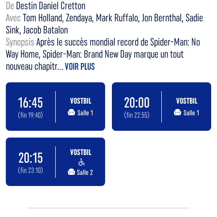
De
Destin Daniel Cretton
Avec
Tom Holland, Zendaya, Mark Ruffalo, Jon Bernthal, Sadie
Sink, Jacob Batalon
Synopsis
Après le succès mondial record de Spider-Man: No
Way Home, Spider-Man: Brand New Day marque un tout
nouveau chapitr...
VOIR PLUS
16:45
20:00
VOSTBIL
VOSTBIL
Salle 1
Salle 1
(fin 19:40)
(fin 22:55)
VOSTBIL
20:15
(fin 23:10)
Salle 2