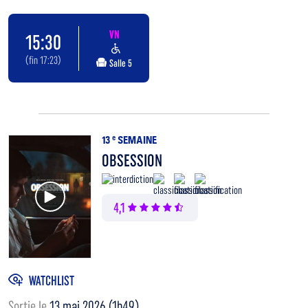
VN
15:30
(fin 17:23)
Salle 5
13
e
SEMAINE
OBSESSION
Voir la bande annonce
4,1
WATCHLIST
Sortie le
13 mai 2026 (1h49)