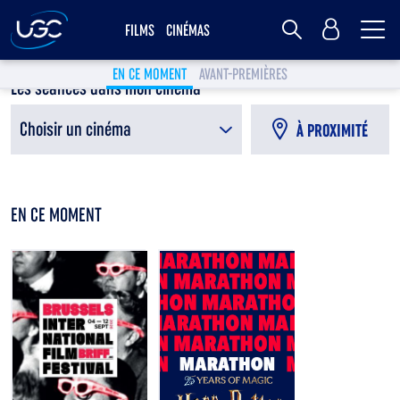
Me
MY UGC
FILMS
CINÉMAS
Rechercher
EN CE MOMENT
AVANT-PREMIÈRES
Les séances dans mon cinéma
Choisir un cinéma
À PROXIMITÉ
EN CE MOMENT