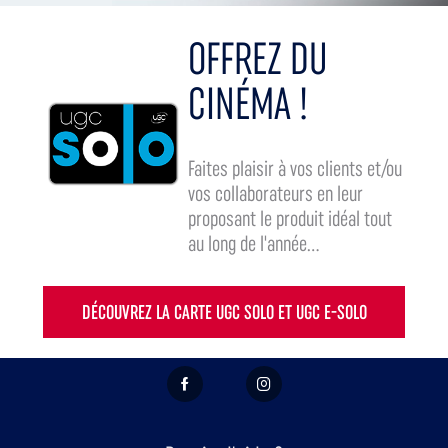
OFFREZ DU
CINÉMA !
Faites plaisir à vos clients et/ou
vos collaborateurs en leur
proposant le produit idéal tout
au long de l'année...
DÉCOUVREZ LA CARTE UGC SOLO ET UGC E-SOLO
FACEBOOK
INSTAGRAM