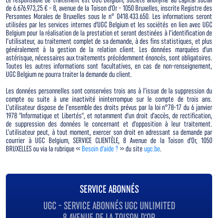
de 6.676.973,25 € - 8, avenue de la Toison d'Or - 1050 Bruxelles, inscrite Registre des
Personnes Morales de Bruxelles sous le n° 0418.433.650. Les informations seront
utilisées par les services internes d'UGC Belgium et les sociétés en lien avec UGC
Belgium pour la réalisation de la prestation et seront destinées à l’identification de
l’utilisateur, au traitement complet de sa demande, à des fins statistiques, et plus
généralement à la gestion de la relation client. Les données marquées d'un
astérisque, nécessaires aux traitements précédemment énoncés, sont obligatoires.
Toutes les autres informations sont facultatives, en cas de non-renseignement,
UGC Belgium ne pourra traiter la demande du client.
Les données personnelles sont conservées trois ans à l’issue de la suppression du
compte ou suite à une inactivité ininterrompue sur le compte de trois ans.
L’utilisateur dispose de l’ensemble des droits prévus par la loi n°78-17 du 6 janvier
1978 "Informatique et Libertés", et notamment d'un droit d'accès, de rectification,
de suppression des données le concernant et d'opposition à leur traitement.
L’utilisateur peut, à tout moment, exercer son droit en adressant sa demande par
courrier à UGC Belgium, SERVICE CLIENTÈLE, 8 Avenue de la Toison d'Or, 1050
BRUXELLES ou via la rubrique «
Besoin d'aide ?
» du site
ugc.be
.
SERVICE ABONNÉS
UGC - SERVICE ABONNÉS UGC UNLIMITED
8 AVENUE DE LA TOISON D'OR