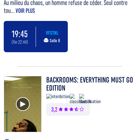
Au milieu du chaos, un homme refuse de céder. Seul contre
tou...
VOIR PLUS
19:45
VFSTNL
Salle 8
(fin 22:44)
BACKROOMS: EVERYTHING MUST GO
EDITION
Voir la bande annonce
3,2