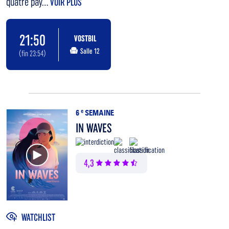
quatre pay...
VOIR PLUS
21:50
VOSTBIL
Salle 12
(fin 23:54)
6
e
SEMAINE
IN WAVES
Voir la bande annonce
4,3
WATCHLIST