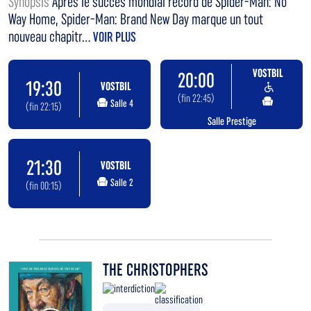
Synopsis
Après le succès mondial record de Spider-Man: No
Way Home, Spider-Man: Brand New Day marque un tout
nouveau chapitr...
VOIR PLUS
VOSTBIL
20:00
19:30
VOSTBIL
(fin 22:45)
Salle 4
(fin 22:15)
Salle Prestige
21:30
VOSTBIL
Salle 2
(fin 00:15)
THE CHRISTOPHERS