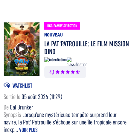
UGC FAMILY SELECTION
NOUVEAU
LA PAT'PATROUILLE: LE FILM MISSION
Voir la bande annonce
DINO
4,1
WATCHLIST
Sortie le
05 août 2026 (1h29)
De
Cal Brunker
Synopsis
Lorsqu'une mystérieuse tempête surprend leur
navire, la Pat' Patrouille s'échoue sur une île tropicale encore
inexp...
VOIR PLUS