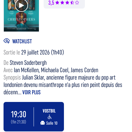
Voir la bande annonce
3,5
WATCHLIST
Sortie le
29 juillet 2026 (1h40)
De
Steven Soderbergh
Avec
Ian McKellen, Michaela Coel, James Corden
Synopsis
Julian Sklar, ancienne figure majeure du pop art
londonien devenu misanthrope n'a plus rien peint depuis des
décenn...
VOIR PLUS
VOSTBIL
19:30
(fin 21:30)
Salle 10