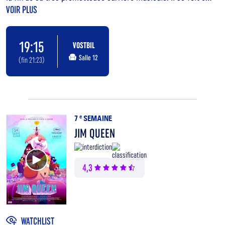
VOIR PLUS
19:15
VOSTBIL
Salle 12
(fin 21:23)
7
e
SEMAINE
JIM QUEEN
Voir la bande annonce
4,3
WATCHLIST