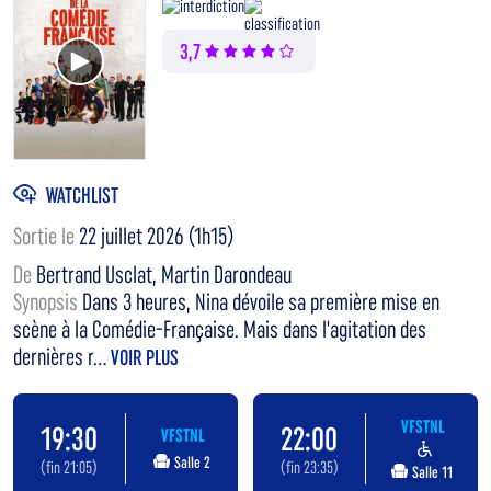
Voir la bande annonce
3,7
WATCHLIST
Sortie le
22 juillet 2026 (1h15)
De
Bertrand Usclat, Martin Darondeau
Synopsis
Dans 3 heures, Nina dévoile sa première mise en
scène à la Comédie-Française. Mais dans l'agitation des
dernières r...
VOIR PLUS
VFSTNL
19:30
22:00
VFSTNL
Salle 2
(fin 21:05)
(fin 23:35)
Salle 11