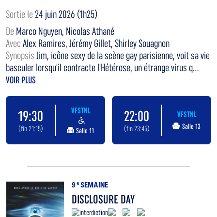
Sortie le
24 juin 2026 (1h25)
De
Marco Nguyen, Nicolas Athané
Avec
Alex Ramires, Jérémy Gillet, Shirley Souagnon
Synopsis
Jim, icône sexy de la scène gay parisienne, voit sa vie
basculer lorsqu'il contracte l'Hétérose, un étrange virus q...
VOIR PLUS
VFSTNL
19:30
22:00
VFSTNL
Salle 13
(fin 21:15)
(fin 23:45)
Salle 11
9
e
SEMAINE
DISCLOSURE DAY