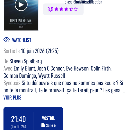
Voir la bande annonce
3,5
WATCHLIST
Sortie le
10 juin 2026 (2h25)
De
Steven Spielberg
Avec
Emily Blunt, Josh O'Connor, Eve Hewson, Colin Firth,
Colman Domingo, Wyatt Russell
Synopsis
Si tu découvrais que nous ne sommes pas seuls ? Si
on te le montrait, te le prouvait, ça te ferait peur ? Les gens ...
VOIR PLUS
21:40
VOSTBIL
Salle 6
(fin 00:25)