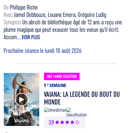
De
Philippe Riche
Avec
Jamel Debbouze, Louane Emera, Grégoire Ludig
Synopsis
Un abruti de bibliothèque âgé de 12 ans a reçu une
plume magique qui peut exaucer tous les voeux qu'il écrit.
Accom...
VOIR PLUS
Prochaine séance le lundi 10 août 2026
UGC FAMILY SELECTION
5
e
SEMAINE
VAIANA: LA LEGENDE DU BOUT DU
Voir la bande annonce
MONDE
3,9