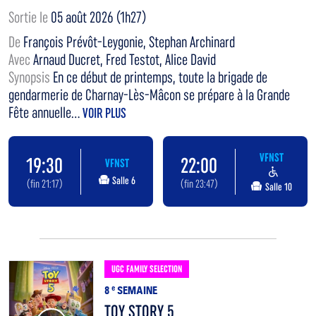
Sortie le
05 août 2026 (1h27)
De
François Prévôt-Leygonie, Stephan Archinard
Avec
Arnaud Ducret, Fred Testot, Alice David
Synopsis
En ce début de printemps, toute la brigade de
gendarmerie de Charnay-Lès-Mâcon se prépare à la Grande
Fête annuelle...
VOIR PLUS
VFNST
19:30
22:00
VFNST
Salle 6
(fin 21:17)
(fin 23:47)
Salle 10
UGC FAMILY SELECTION
8
e
SEMAINE
TOY STORY 5
Voir la bande annonce