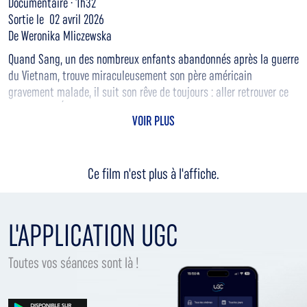
Documentaire · 1h32
Sortie le 02 avril 2026
De Weronika Mliczewska
Quand Sang, un des nombreux enfants abandonnés après la guerre
du Vietnam, trouve miraculeusement son père américain
gravement malade, il suit son rêve de toujours : aller retrouver ce
dernier aux États-Unis, laissant derrière lui tout ce qu'il avait de
VOIR PLUS
cher au Vietnam pour retrouver le sens des racines, de la famille et
de l'identité.
Ce film n'est plus à l'affiche.
L'APPLICATION UGC
Toutes vos séances sont là !