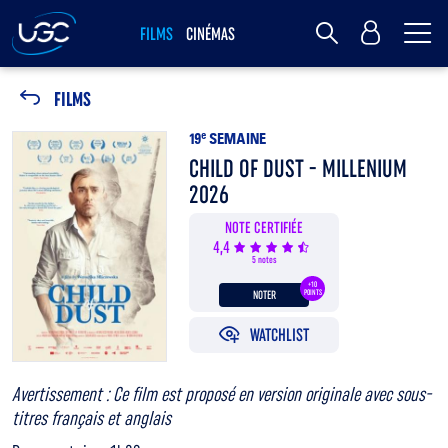
Me
MY UGC
FILMS
CINÉMAS
Rechercher
FILMS
19
e
SEMAINE
CHILD OF DUST - MILLENIUM
2026
NOTE CERTIFIÉE
4,4
5 notes
+10
NOTER
POINTS
WATCHLIST
Avertissement : Ce film est proposé en version originale avec sous-
titres français et anglais