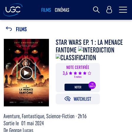
Me
MY UGC
FILMS
CINÉMAS
Rechercher
FILMS
STAR WARS EP. 1 : LA MENACE
FANTOME
NOTE CERTIFIÉE
Voir la bande annonce
3,6
5 notes
+10
NOTER
POINTS
WATCHLIST
Aventure, Fantastique, Science-Fiction · 2h16
Sortie le 01 mai 2024
De George Lucas