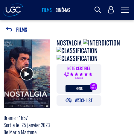
Me
MY UGC
FILMS
CINÉMAS
Rechercher
FILMS
NOSTALGIA
NOTE CERTIFIÉE
Voir la bande annonce
4,2
5 notes
+10
NOTER
POINTS
WATCHLIST
Drame · 1h57
Sortie le 25 janvier 2023
De Mario Martone