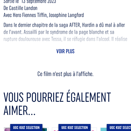
Sortie le 13 septembre 2023
De Castille Landon
Avec Hero Fiennes Tiffin, Josephine Langford
Dans le dernier chapitre de la saga AFTER, Hardin a dû mal à aller
de l'avant. Assailli par le syndrome de la page blanche et sa
rupture douloureuse avec Tessa, il se réfugie dans l'alcool. Il réalise
que la seule manière pour lui de s'en sortir, et de reconquérir Tessa,
VOIR PLUS
est de confronter ses vieux démons. Hardin part donc au Portugal
à la recherche de lui-même et d'une jeune femme à qui il a fait du
tort, en espérant la rédemption. Mais son plus grand défi est de
Ce film n'est plus à l'affiche.
regagner la confiance de Tessa. Après tout ce qu'ils ont traversé
ensemble, peuvent-ils connaître une fin heureuse ?
VOUS POURRIEZ ÉGALEMENT
AIMER...
UGC KULT SELECTION
UGC KULT SELECTION
UGC KULT SELEC