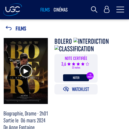
Me
MY UGC
FILMS
CINÉMAS
Rechercher
FILMS
BOLERO
NOTE CERTIFIÉE
3,6
Voir la bande annonce
23 notes
+10
NOTER
POINTS
WATCHLIST
Biographie, Drame · 2h01
Sortie le 06 mars 2024
De Anne Fontaine