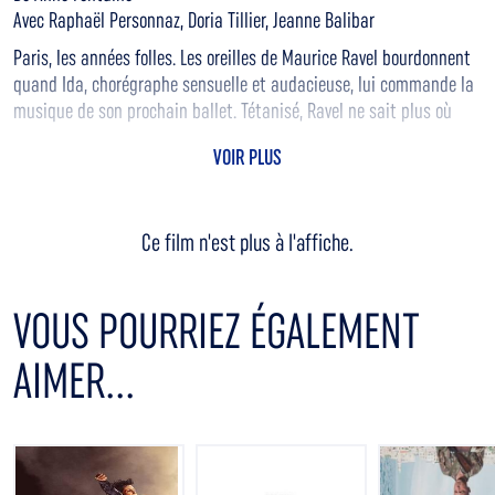
Avec Raphaël Personnaz, Doria Tillier, Jeanne Balibar
Paris, les années folles. Les oreilles de Maurice Ravel bourdonnent
quand Ida, chorégraphe sensuelle et audacieuse, lui commande la
musique de son prochain ballet. Tétanisé, Ravel ne sait plus où
chercher l'inspiration. C'est en puisant dans ses souvenirs et en
VOIR PLUS
s'inspirant des femmes de sa vie que le compositeur créera sa plus
grande oeuvre : Le Boléro.
Ce film n'est plus à l'affiche.
VOUS POURRIEZ ÉGALEMENT
AIMER...