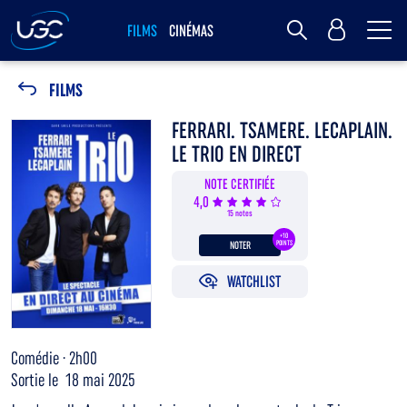
Me
MY UGC
FILMS
CINÉMAS
Rechercher
FILMS
FERRARI. TSAMERE. LECAPLAIN.
LE TRIO EN DIRECT
NOTE CERTIFIÉE
4,0
15 notes
+10
NOTER
POINTS
WATCHLIST
Comédie · 2h00
Sortie le 18 mai 2025