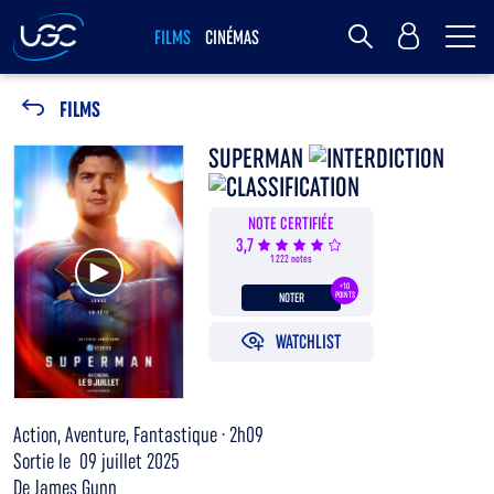
Me
MY UGC
FILMS
CINÉMAS
Rechercher
FILMS
SUPERMAN
NOTE CERTIFIÉE
3,7
Voir la bande annonce
1 222 notes
+10
NOTER
POINTS
WATCHLIST
Action, Aventure, Fantastique · 2h09
Sortie le 09 juillet 2025
De James Gunn