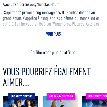
Avec David Corenswet, Nicholas Hoult
"Superman", premier long métrage des DC Studios destiné au
grand écran, s'apprête à conquérir les cinémas du monde entier
cet été. Le film est distribué par Warner Bros. Pictures. Avec son
style inimitable, James Gunn réinvente le tout premier super-héros
VOIR PLUS
dans un nouvel univers DC, en mariant avec brio action épique,
humour percutant et émotion authentique. Il signe un Superman
porté par la compassion et une foi profonde dans la bonté de
Ce film n'est plus à l'affiche.
l'humanité.
VOUS POURRIEZ ÉGALEMENT
AIMER...
UGC KULT SELECTION
UGC FAMILY SELECTION
UGC FAMILY SELE