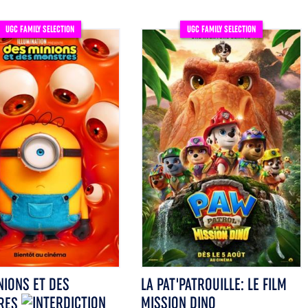
UGC FAMILY SELECTION
UGC FAMILY SELECTION
NIONS ET DES
LA PAT'PATROUILLE: LE FILM
MISSION DINO
RES