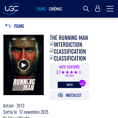
Me
MY UGC
FILMS
CINÉMAS
Rechercher
FILMS
THE RUNNING MAN
Voir la bande annonce
NOTE CERTIFIÉE
3,7
655 notes
+10
NOTER
POINTS
WATCHLIST
Action · 2h13
Sortie le 12 novembre 2025