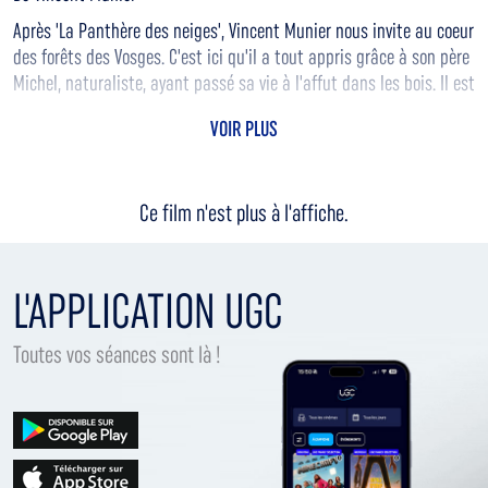
Après 'La Panthère des neiges', Vincent Munier nous invite au coeur
des forêts des Vosges. C'est ici qu'il a tout appris grâce à son père
Michel, naturaliste, ayant passé sa vie à l'affut dans les bois. Il est
l'heure pour eux de transmettre ce savoir à Simon, le fils de
VOIR PLUS
Vincent. Trois regards, trois générations, une même fascination
pour la vie sauvage. Nous découvrons avec eux cerfs, oiseaux rares,
renards et lynx... et parfois, le battement d'ailes d'un animal
Ce film n'est plus à l'affiche.
légendaire: le Grand Tétras.
L'APPLICATION UGC
Toutes vos séances sont là !