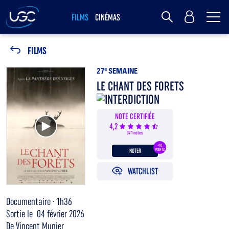
Me
MY UGC
FILMS
CINÉMAS
Rechercher
FILMS
27
e
SEMAINE
LE CHANT DES FORETS
NOTE CERTIFIÉE
Voir la bande annonce
4,2
371 notes
+10
NOTER
POINTS
WATCHLIST
Documentaire · 1h36
Sortie le 04 février 2026
De Vincent Munier