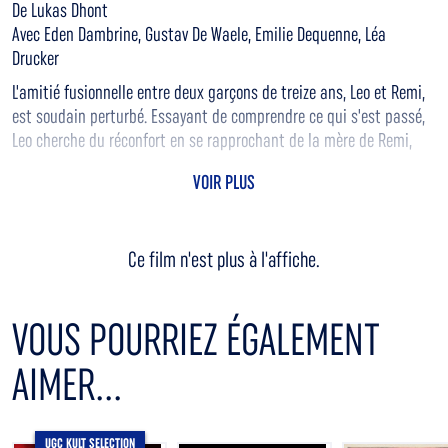
De Lukas Dhont
Avec Eden Dambrine, Gustav De Waele, Emilie Dequenne, Léa
Drucker
L'amitié fusionnelle entre deux garçons de treize ans, Leo et Remi,
est soudain perturbé. Essayant de comprendre ce qui s'est passé,
Leo cherche du réconfort en se rapprochant de la mère de Remi,
Sophie. Close suit un ami et une mère dans leur parcours de
VOIR PLUS
pardon, de vulnérabilité et d'amour.
Ce film n'est plus à l'affiche.
VOUS POURRIEZ ÉGALEMENT
AIMER...
UGC KULT SELECTION