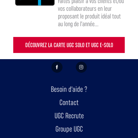
Faites plaisir à vos clients et/ou
vos collaborateurs en leur
proposant le produit idéal tout
au long de l'année...
DÉCOUVREZ LA CARTE UGC SOLO ET UGC E-SOLO
FACEBOOK
INSTAGRAM
Besoin d'aide ?
Contact
UGC Recrute
Groupe UGC