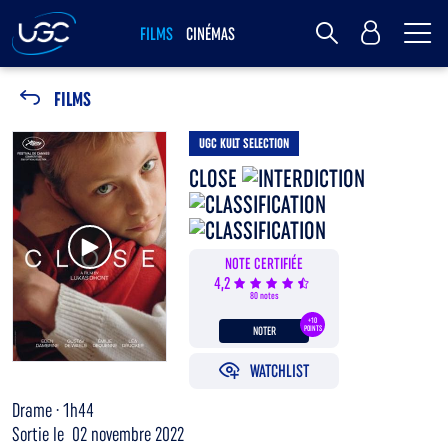
Me
MY UGC
FILMS
CINÉMAS
Rechercher
FILMS
UGC KULT SELECTION
CLOSE
Voir la bande annonce
NOTE CERTIFIÉE
4,2
80 notes
+10
NOTER
POINTS
WATCHLIST
Drame · 1h44
Sortie le 02 novembre 2022