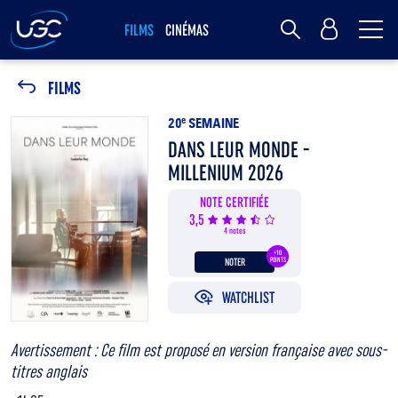
Me
MY UGC
FILMS
CINÉMAS
Rechercher
FILMS
20
e
SEMAINE
DANS LEUR MONDE -
MILLENIUM 2026
NOTE CERTIFIÉE
3,5
4 notes
+10
NOTER
POINTS
WATCHLIST
Avertissement : Ce film est proposé en version française avec sous-
titres anglais