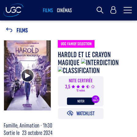
Me
MY UGC
FILMS
CINÉMAS
Rechercher
FILMS
UGC FAMILY SELECTION
HAROLD ET LE CRAYON
MAGIQUE
Voir la bande annonce
NOTE CERTIFIÉE
3,5
12 notes
+10
NOTER
POINTS
WATCHLIST
Famille, Animation · 1h30
Sortie le 23 octobre 2024