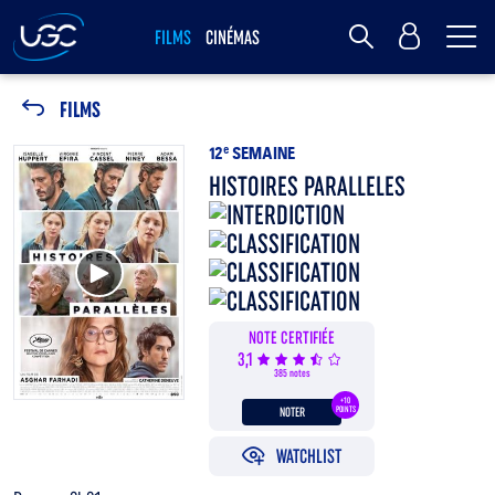
Me
MY UGC
FILMS
CINÉMAS
Rechercher
FILMS
12
e
SEMAINE
HISTOIRES PARALLELES
Voir la bande annonce
NOTE CERTIFIÉE
3,1
385 notes
+10
NOTER
POINTS
WATCHLIST