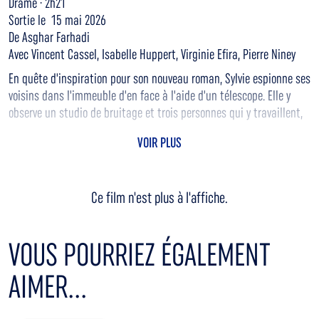
Drame · 2h21
Sortie le 15 mai 2026
De Asghar Farhadi
Avec Vincent Cassel, Isabelle Huppert, Virginie Efira, Pierre Niney
En quête d'inspiration pour son nouveau roman, Sylvie espionne ses
voisins dans l'immeuble d'en face à l'aide d'un télescope. Elle y
observe un studio de bruitage et trois personnes qui y travaillent,
lesquelles deviennent peu à peu les protagonistes d'un triangle
VOIR PLUS
amoureux imaginaire. Quand elle engage le jeune Adam pour
l'aider dans son quotidien, elle ignore que celui-ci va bouleverser
sa vie et son travail, jusqu'à ce que la fiction qu'elle avait
Ce film n'est plus à l'affiche.
imaginée dépasse leur réalité à tous.
VOUS POURRIEZ ÉGALEMENT
AIMER...