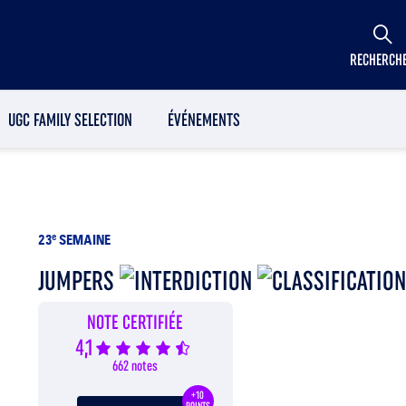
RECHERCH
UGC FAMILY SELECTION
ÉVÉNEMENTS
23
e
SEMAINE
JUMPERS
NOTE CERTIFIÉE
4,1
662 notes
+10