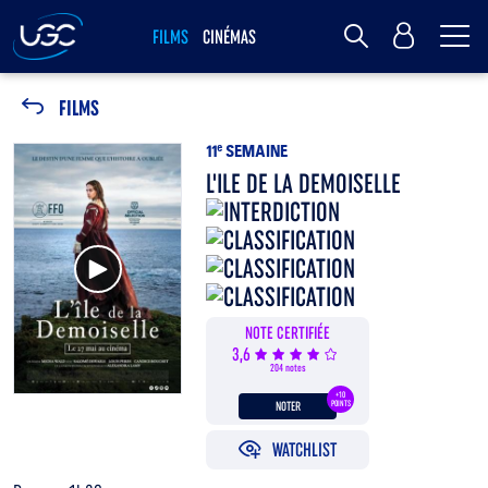
Me
MY UGC
FILMS
CINÉMAS
Rechercher
FILMS
11
e
SEMAINE
L'ILE DE LA DEMOISELLE
Voir la bande annonce
NOTE CERTIFIÉE
3,6
204 notes
+10
NOTER
POINTS
WATCHLIST