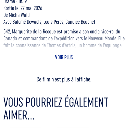
Drame · 1h39
Sortie le 27 mai 2026
De Micha Wald
Avec Salomé Dewaels, Louis Peres, Candice Bouchet
542, Marguerite de la Rocque est promise à son oncle, vice-roi du
Canada et commandant de l'expédition vers le Nouveau Monde. Elle
fait la connaissance de Thomas d'Artois, un homme de l'équipage
qui finit par abuser d'elle. Lorsque sa grossesse est découverte en
VOIR PLUS
pleine traversée, Marguerite est abandonnée sur une île déserte
avec Thomas et sa servante. Isolés, ils vont devoir lutter contre les
éléments, tandis que le désespoir et la folie menacent de les
Ce film n'est plus à l'affiche.
emporter..
VOUS POURRIEZ ÉGALEMENT
AIMER...