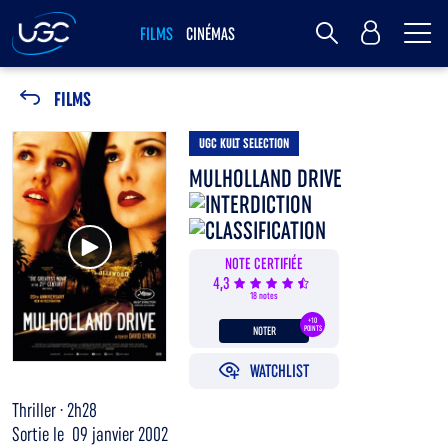
Me
MY UGC
FILMS
CINÉMAS
Rechercher
FILMS
UGC KULT SELECTION
MULHOLLAND DRIVE
Voir la bande annonce
NOTE CERTIFIÉE
4,3
18 notes
+10
NOTER
POINTS
WATCHLIST
Thriller · 2h28
Sortie le 09 janvier 2002