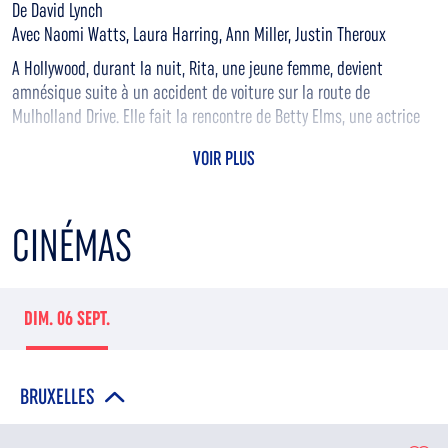
De David Lynch
Avec Naomi Watts, Laura Harring, Ann Miller, Justin Theroux
A Hollywood, durant la nuit, Rita, une jeune femme, devient
amnésique suite à un accident de voiture sur la route de
Mulholland Drive. Elle fait la rencontre de Betty Elms, une actrice
en devenir qui vient juste de débarquer à Los Angeles. Aidée par
VOIR PLUS
celle-ci, Rita tente de retrouver la mémoire ainsi que son identité.
CINÉMAS
DIM. 06 SEPT.
BRUXELLES