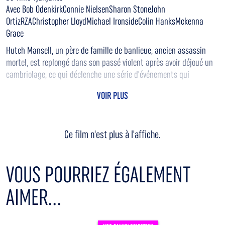
Avec Bob OdenkirkConnie NielsenSharon StoneJohn
OrtizRZAChristopher LloydMichael IronsideColin HanksMckenna
Grace
Hutch Mansell, un père de famille de banlieue, ancien assassin
mortel, est replongé dans son passé violent après avoir déjoué un
cambriolage, ce qui déclenche une série d'événements qui
dévoilent des secrets sur le passé de sa femme.
VOIR PLUS
Ce film n'est plus à l'affiche.
VOUS POURRIEZ ÉGALEMENT
AIMER...