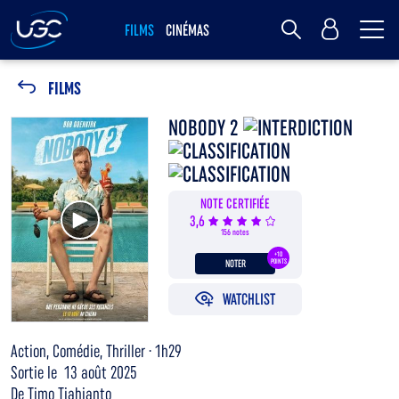
Me
MY UGC
FILMS
CINÉMAS
Rechercher
FILMS
NOBODY 2
NOTE CERTIFIÉE
Voir la bande annonce
3,6
156 notes
+10
NOTER
POINTS
WATCHLIST
Action, Comédie, Thriller · 1h29
Sortie le 13 août 2025
De Timo Tjahjanto