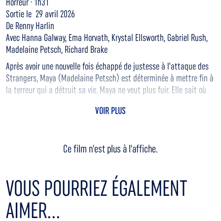
Horreur · 1h31
Sortie le 29 avril 2026
De Renny Harlin
Avec Hanna Galway, Ema Horvath, Krystal Ellsworth, Gabriel Rush,
Madelaine Petsch, Richard Brake
Après avoir une nouvelle fois échappé de justesse à l'attaque des
Strangers, Maya (Madelaine Petsch) est déterminée à mettre fin à
la terreur qui a détruit sa vie. Maya ne veut plus fuir. Elle sait où
ses agresseurs se cachent et se prépare à la confrontation ultime.
VOIR PLUS
C'est maintenant ou jamais ! Chaque pas, chaque respiration,
chaque seconde devient un combat pour survivre. Non seulement
physiquement, mais aussi psychologiquement, ce cauchemar
Ce film n'est plus à l'affiche.
impitoyable la pousse à ses limites... et vers la vengeance.
VOUS POURRIEZ ÉGALEMENT
AIMER...