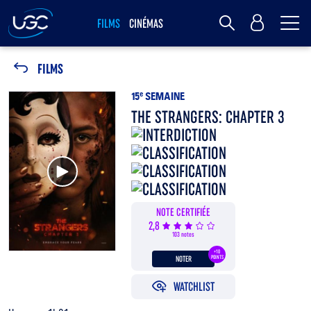
Me
MY UGC
FILMS
CINÉMAS
Rechercher
FILMS
15
e
SEMAINE
THE STRANGERS: CHAPTER 3
Voir la bande annonce
NOTE CERTIFIÉE
2,8
103 notes
+10
NOTER
POINTS
WATCHLIST