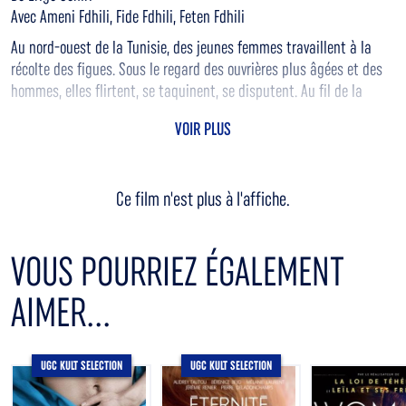
Avec Ameni Fdhili, Fide Fdhili, Feten Fdhili
Au nord-ouest de la Tunisie, des jeunes femmes travaillent à la
récolte des figues. Sous le regard des ouvrières plus âgées et des
hommes, elles flirtent, se taquinent, se disputent. Au fil de la
journée, le verger devient un théâtre d'émotions, où se jouent les
VOIR PLUS
rêves et les espoirs de chacun.
Ce film n'est plus à l'affiche.
VOUS POURRIEZ ÉGALEMENT
AIMER...
UGC KULT SELECTION
UGC KULT SELECTION