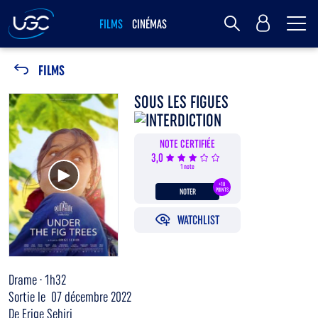
Me
MY UGC
FILMS
CINÉMAS
Rechercher
FILMS
SOUS LES FIGUES
NOTE CERTIFIÉE
3,0
Voir la bande annonce
1 note
+10
NOTER
POINTS
WATCHLIST
Drame · 1h32
Sortie le 07 décembre 2022
De Erige Sehiri