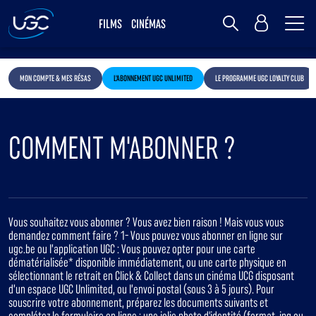
Me
MY UGC
FILMS
CINÉMAS
Rechercher
MON COMPTE & MES RÉSAS
L'ABONNEMENT UGC UNLIMITED
LE PROGRAMME UGC LOYALTY CLUB
COMMENT M'ABONNER ?
Vous souhaitez vous abonner ? Vous avez bien raison ! Mais vous vous
demandez comment faire ? 1- Vous pouvez vous abonner en ligne sur
ugc.be ou l’application UGC : Vous pouvez opter pour une carte
dématérialisée* disponible immédiatement, ou une carte physique en
sélectionnant le retrait en Click & Collect dans un cinéma UCG disposant
d’un espace UGC Unlimited, ou l’envoi postal (sous 3 à 5 jours). Pour
souscrire votre abonnement, préparez les documents suivants et
complétez le formulaire en ligne : une jolie photo d'identité (format .jpg ou