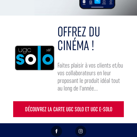
OFFREZ DU
CINÉMA !
Faites plaisir à vos clients et/ou
vos collaborateurs en leur
proposant le produit idéal tout
au long de l'année...
DÉCOUVREZ LA CARTE UGC SOLO ET UGC E-SOLO
FACEBOOK
INSTAGRAM