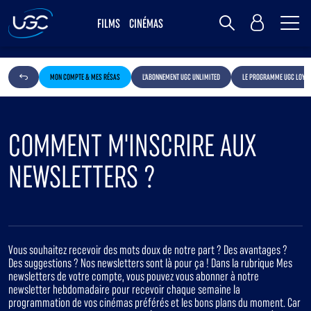
Me
MY UGC
FILMS
CINÉMAS
Rechercher
MON COMPTE & MES RÉSAS
L'ABONNEMENT UGC UNLIMITED
LE PROGRAMME UGC LOYAL
COMMENT M'INSCRIRE AUX
NEWSLETTERS ?
Vous souhaitez recevoir des mots doux de notre part ? Des avantages ?
Des suggestions ? Nos newsletters sont là pour ça ! Dans la rubrique Mes
newsletters de votre compte, vous pouvez vous abonner à notre
newsletter hebdomadaire pour recevoir chaque semaine la
programmation de vos cinémas préférés et les bons plans du moment. Car