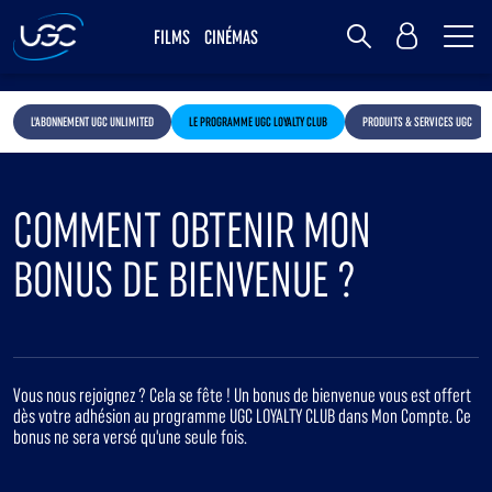
Me
MY UGC
FILMS
CINÉMAS
Rechercher
L'ABONNEMENT UGC UNLIMITED
LE PROGRAMME UGC LOYALTY CLUB
PRODUITS & SERVICES UGC
COMMENT OBTENIR MON
BONUS DE BIENVENUE ?
Vous nous rejoignez ? Cela se fête ! Un bonus de bienvenue vous est offert
dès votre adhésion au programme UGC LOYALTY CLUB dans Mon Compte. Ce
bonus ne sera versé qu'une seule fois.