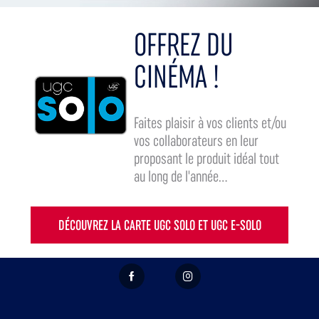
OFFREZ DU
CINÉMA !
Faites plaisir à vos clients et/ou
vos collaborateurs en leur
proposant le produit idéal tout
au long de l'année...
DÉCOUVREZ LA CARTE UGC SOLO ET UGC E-SOLO
FACEBOOK
INSTAGRAM