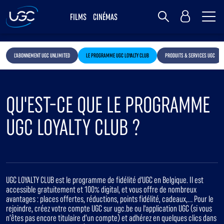
Me
MY UGC
FILMS
CINÉMAS
Rechercher
L'ABONNEMENT UGC UNLIMITED
LE PROGRAMME UGC LOYALTY CLUB
PRODUITS & SERVICES UGC
QU'EST-CE QUE LE PROGRAMME
UGC LOYALTY CLUB ?
UGC LOYALTY CLUB est le programme de fidélité d'UGC en Belgique. Il est
accessible gratuitement et 100% digital, et vous offre de nombreux
avantages : places offertes, réductions, points fidélité, cadeaux,... Pour le
rejoindre, créez votre compte UGC sur ugc.be ou l'application UGC (si vous
n’êtes pas encore titulaire d’un compte) et adhérez en quelques clics dans