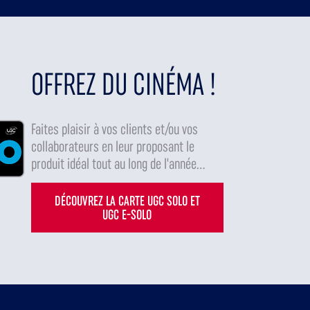
OFFREZ DU CINÉMA !
Faites plaisir à vos clients et/ou vos
collaborateurs en leur proposant le
produit idéal tout au long de l'année...
DÉCOUVREZ LA CARTE UGC SOLO ET
UGC E-SOLO