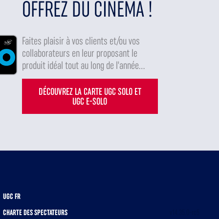
OFFREZ DU CINÉMA !
Faites plaisir à vos clients et/ou vos
collaborateurs en leur proposant le
produit idéal tout au long de l'année...
DÉCOUVREZ LA CARTE UGC SOLO ET
UGC E-SOLO
UGC FR
CHARTE DES SPECTATEURS
v14.35.0-rc5