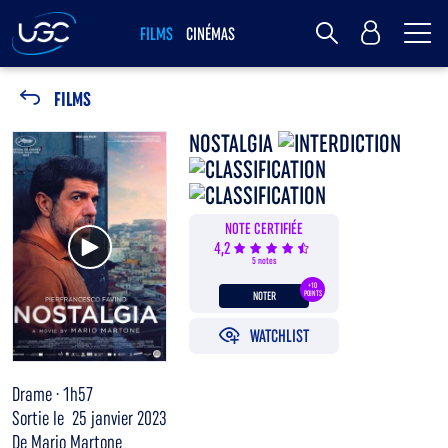
Me
MY UGC
FILMS
CINÉMAS
Rechercher
FILMS
NOSTALGIA
NOTE CERTIFIÉE
Voir la bande annonce
4,2
5 notes
+10
NOTER
POINTS
WATCHLIST
Drame · 1h57
Sortie le 25 janvier 2023
De Mario Martone