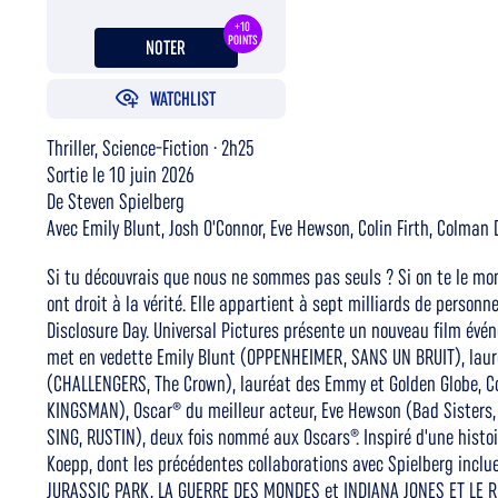
+10
POINTS
NOTER
WATCHLIST
Thriller, Science-Fiction · 2h25
Sortie le 10 juin 2026
De Steven Spielberg
Avec Emily Blunt, Josh O'Connor, Eve Hewson, Colin Firth, Colman
Si tu découvrais que nous ne sommes pas seuls ? Si on te le montr
ont droit à la vérité. Elle appartient à sept milliards de person
Disclosure Day. Universal Pictures présente un nouveau film événe
met en vedette Emily Blunt (OPPENHEIMER, SANS UN BRUIT), laur
(CHALLENGERS, The Crown), lauréat des Emmy et Golden Globe, Col
KINGSMAN), Oscar® du meilleur acteur, Eve Hewson (Bad Sisters
SING, RUSTIN), deux fois nommé aux Oscars®. Inspiré d'une histoi
Koepp, dont les précédentes collaborations avec Spielberg inclu
JURASSIC PARK, LA GUERRE DES MONDES et INDIANA JONES ET LE R