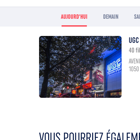
AUJOURD'HUI
DEMAIN
SA
UGC
40 fi
AVENU
1050
VOUS POURRIEZ ÉGALEME