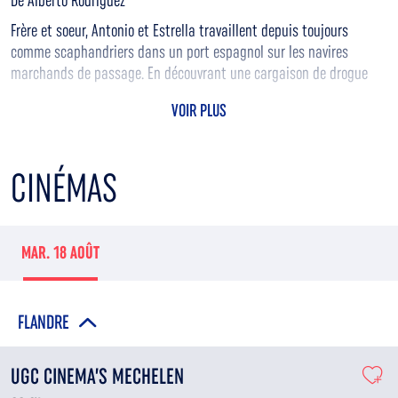
De Alberto Rodriguez
Frère et soeur, Antonio et Estrella travaillent depuis toujours
comme scaphandriers dans un port espagnol sur les navires
marchands de passage. En découvrant une cargaison de drogue
dissimulée sous un cargo qui stationne au port toutes les trois
VOIR PLUS
semaines, Antonio pense avoir trouvé la solution pour résoudre ses
soucis financiers : voler une partie de la marchandise et la
revendre.
CINÉMAS
MAR. 18 AOÛT
FLANDRE
UGC CINEMA’S MECHELEN