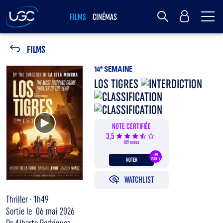
Me
MY UGC
FILMS
CINÉMAS
Rechercher
FILMS
14
e
SEMAINE
LOS TIGRES
Voir la bande annonce
NOTE CERTIFIÉE
3,5
109 notes
+10
NOTER
POINTS
WATCHLIST
Thriller · 1h49
Sortie le 06 mai 2026