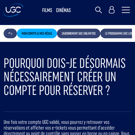
Me
MY UGC
FILMS
CINÉMAS
Rechercher
MON COMPTE & MES RÉSAS
L'ABONNEMENT UGC UNLIMITED
LE PROGRAMME UGC LOYAL
POURQUOI DOIS-JE DÉSORMAIS
NÉCESSAIREMENT CRÉER UN
COMPTE POUR RÉSERVER ?
Une fois votre compte UGC validé, vous pourrez y retrouver vos
réservations et afficher vos e-tickets vous permettant d’accéder
directement au point de contrôle sans passer en borne ou en caisse. Vous