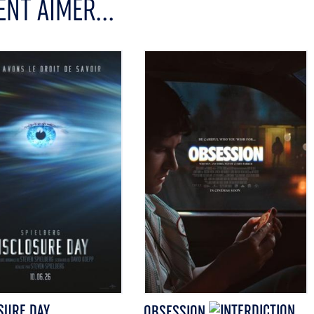
NT AIMER...
SURE DAY
OBSESSION