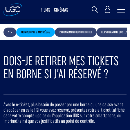
Me
MY UGC
FILMS
CINÉMAS
Rechercher
MON COMPTE & MES RÉSAS
L'ABONNEMENT UGC UNLIMITED
LE PROGRAMME UGC LOYAL
DOIS-JE RETIRER MES TICKETS
EN BORNE SI J’AI RÉSERVÉ ?
Avec le e-ticket, plus besoin de passer par une borne ou une caisse avant
d’accéder en salle ! Si vous avez réservé, présentez votre e-ticket (affiché
dans votre compte ugc.be ou l'application UGC sur votre smartphone, ou
imprimé) ainsi que vos justificatifs au point de contrôle.