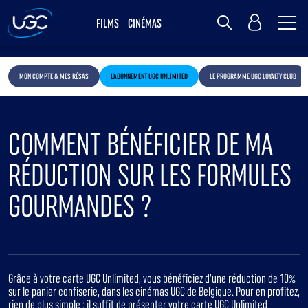
Me
MY UGC
FILMS
CINÉMAS
Rechercher
MON COMPTE & MES RÉSAS
L'ABONNEMENT UGC UNLIMITED
LE PROGRAMME UGC LOYALTY CLUB
COMMENT BÉNÉFICIER DE MA
RÉDUCTION SUR LES FORMULES
GOURMANDES ?
Grâce à votre carte UGC Unlimited, vous bénéficiez d’une réduction de 10%
sur le panier confiserie, dans les cinémas UGC de Belgique. Pour en profitez,
rien de plus simple : il suffit de présenter votre carte UGC Unlimited